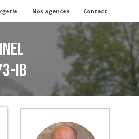
rgerie
Nos agences
Contact
nnel
73-IB