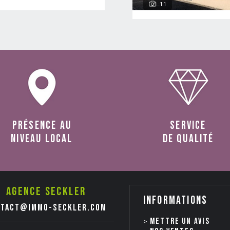
11
présence au
service
niveau local
de qualité
Agence seckler
Informations
ntact@immo-seckler.com
Mettre un avis