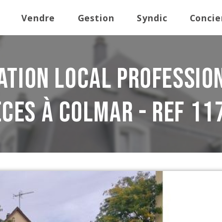
Vendre
Gestion
Syndic
Concie
ation Local professio
èces à Colmar - REF 11