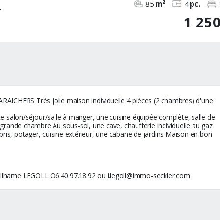
l
85
m²
4
pc.
1 25
ERS Très jolie maison individuelle 4 pièces (2 chambres) d'une
 salon/séjour/salle à manger, une cuisine équipée complète, salle de
1 grande chambre Au sous-sol, une cave, chaufferie individuelle au gaz
 abris, potager, cuisine extérieur, une cabane de jardins Maison en bon
 Ilhame LEGOLL O6.40.97.18.92 ou i.legoll@immo-seckler.com