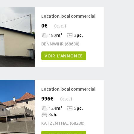
Location local commercial
0€
(c.c.)
180
m²
3
pc.
BENNWIHR (68630)
VOIR L’ANNONCE
Location local commercial
996€
(c.c.)
124
m²
5
pc.
3
ch.
KATZENTHAL (68230)