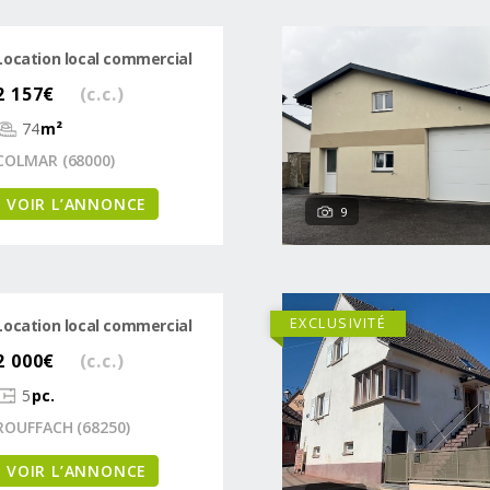
Location local commercial
2 157€
(c.c.)
74
m²
COLMAR (68000)
VOIR L’ANNONCE
9
EXCLUSIVITÉ
Location local commercial
2 000€
(c.c.)
5
pc.
ROUFFACH (68250)
VOIR L’ANNONCE