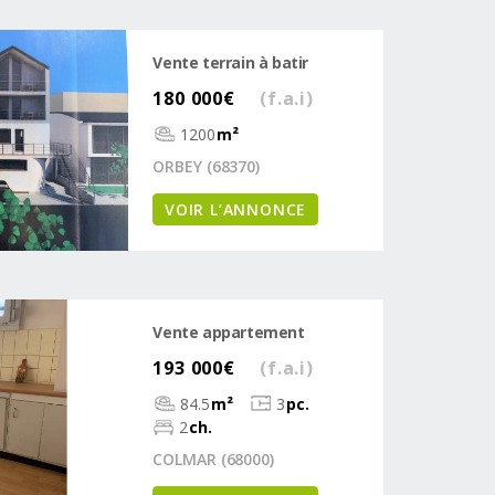
Vente terrain à batir
180 000€
(f.a.i)
1200
m²
ORBEY (68370)
VOIR L’ANNONCE
Vente appartement
193 000€
(f.a.i)
84.5
m²
3
pc.
2
ch.
COLMAR (68000)