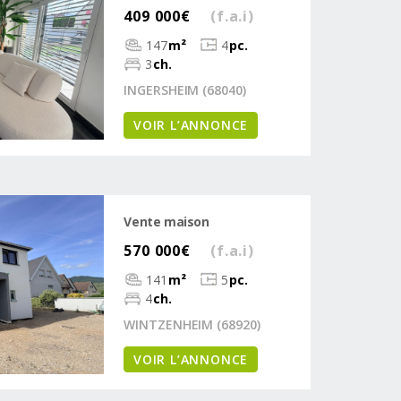
409 000€
(f.a.i)
147
m²
4
pc.
3
ch.
INGERSHEIM (68040)
VOIR L’ANNONCE
Vente maison
570 000€
(f.a.i)
141
m²
5
pc.
4
ch.
WINTZENHEIM (68920)
VOIR L’ANNONCE