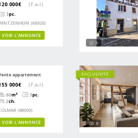
120 000€
(f.a.i)
3
pc.
WINTZENHEIM (68920)
VOIR L’ANNONCE
5
EXCLUSIVITÉ
Vente appartement
155 000€
(f.a.i)
60
m²
3
pc.
2
ch.
COLMAR (68000)
VOIR L’ANNONCE
9