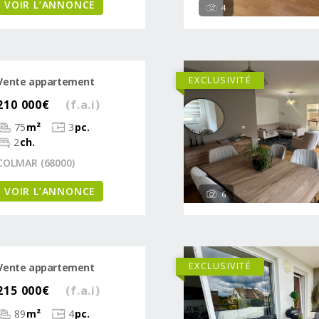
VOIR L’ANNONCE
4
EXCLUSIVITÉ
Vente appartement
210 000€
(f.a.i)
75
m²
3
pc.
2
ch.
COLMAR (68000)
VOIR L’ANNONCE
6
EXCLUSIVITÉ
Vente appartement
215 000€
(f.a.i)
89
m²
4
pc.