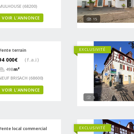
MULHOUSE (68200)
VOIR L’ANNONCE
15
EXCLUSIVITÉ
Vente terrain
94 000€
(f.a.i)
498
m²
NEUF BRISACH (68600)
VOIR L’ANNONCE
5
EXCLUSIVITÉ
Vente local commercial