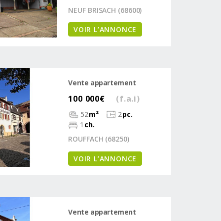
NEUF BRISACH (68600)
VOIR L’ANNONCE
Vente appartement
100 000€
(f.a.i)
52
m²
2
pc.
1
ch.
ROUFFACH (68250)
VOIR L’ANNONCE
Vente appartement