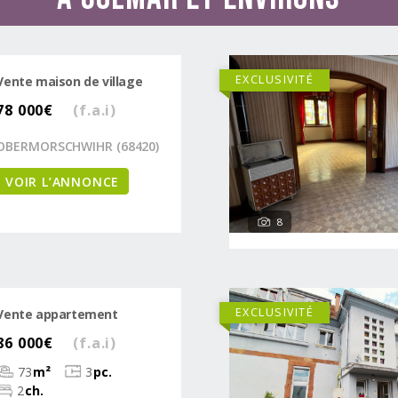
EXCLUSIVITÉ
Vente maison de village
78 000€
(f.a.i)
OBERMORSCHWIHR (68420)
VOIR L’ANNONCE
8
EXCLUSIVITÉ
Vente appartement
86 000€
(f.a.i)
73
m²
3
pc.
2
ch.