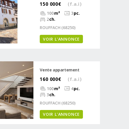
150 000€
(f.a.i)
100
m²
3
pc.
2
ch.
ROUFFACH (68250)
VOIR L’ANNONCE
Vente appartement
160 000€
(f.a.i)
100
m²
4
pc.
3
ch.
ROUFFACH (68250)
VOIR L’ANNONCE