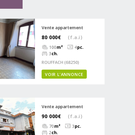
Vente appartement
80 000€
(f.a.i)
100
m²
4
pc.
3
ch.
ROUFFACH (68250)
VOIR L’ANNONCE
Vente appartement
90 000€
(f.a.i)
70
m²
3
pc.
2
ch.