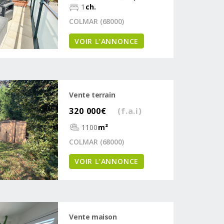
1
ch.
COLMAR (68000)
VOIR L’ANNONCE
Vente terrain
320 000€
(f.a.i)
1100
m²
COLMAR (68000)
VOIR L’ANNONCE
Vente maison