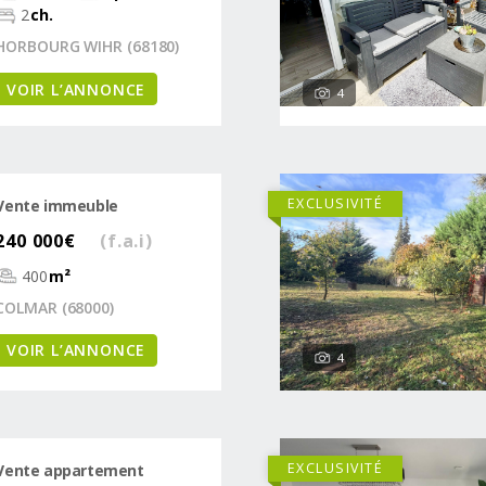
2
ch.
HORBOURG WIHR (68180)
VOIR L’ANNONCE
4
EXCLUSIVITÉ
Vente immeuble
240 000€
(f.a.i)
400
m²
COLMAR (68000)
VOIR L’ANNONCE
4
EXCLUSIVITÉ
Vente appartement