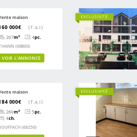
EXCLUSIVITÉ
Vente maison
160 000€
(f.a.i)
207
m²
4
pc.
THANN (68800)
VOIR L’ANNONCE
3
EXCLUSIVITÉ
Vente maison
184 000€
(f.a.i)
260
m²
5
pc.
4
ch.
ROUFFACH (68250)