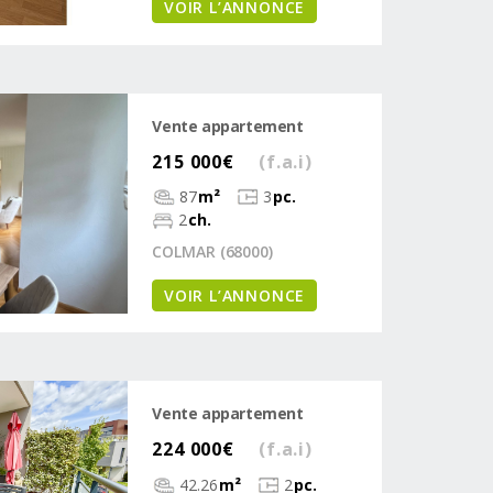
VOIR L’ANNONCE
Vente appartement
215 000€
(f.a.i)
87
m²
3
pc.
2
ch.
COLMAR (68000)
VOIR L’ANNONCE
Vente appartement
224 000€
(f.a.i)
42.26
m²
2
pc.