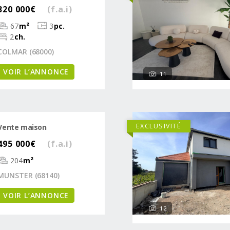
320 000€
(f.a.i)
67
m²
3
pc.
2
ch.
COLMAR (68000)
VOIR L’ANNONCE
11
EXCLUSIVITÉ
Vente maison
495 000€
(f.a.i)
204
m²
MUNSTER (68140)
VOIR L’ANNONCE
12