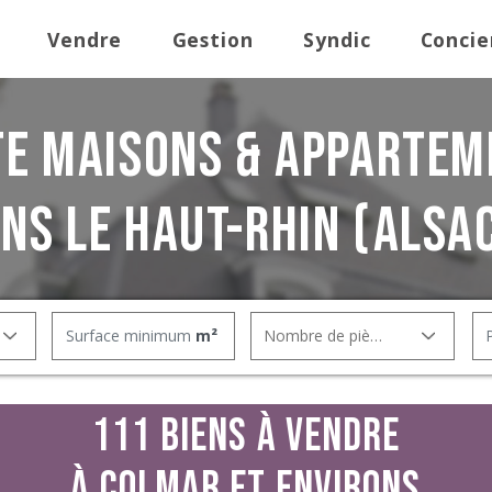
Vendre
Gestion
Syndic
Concie
te Maisons & Appartem
ns le Haut-Rhin (Alsa
m²
Nombre de pièces
111 biens à vendre
à Colmar et environs