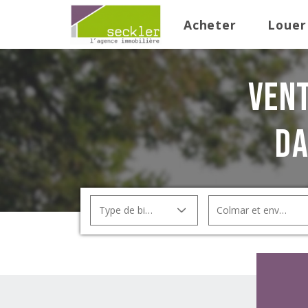
Acheter
Louer
Ven
da
Type de bien
Colmar et environs