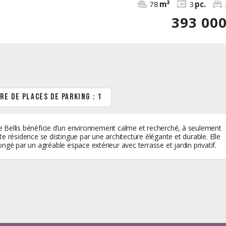
78
m²
3
pc.
393 00
re de places de parking : 1
ce Bellis bénéficie d’un environnement calme et recherché, à seulement
tte résidence se distingue par une architecture élégante et durable. Elle
gé par un agréable espace extérieur avec terrasse et jardin privatif.