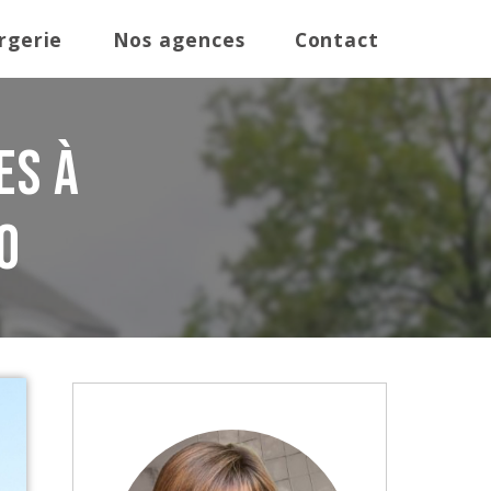
rgerie
Nos agences
Contact
es à
O