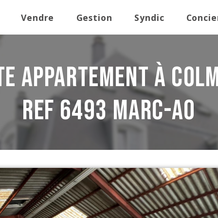
Vendre
Gestion
Syndic
Concie
te Appartement à Colm
REF 6493 Marc-AO