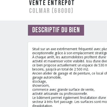
vente Entrepôt
COLMAR (68000)
Descriptif du bien
Situé sur un axe extrêmement fréquenté avec plus de
exceptionnelle grâce à son emplacement stratégiq
À chaque arrêt, les automobilistes profitent d’une
activité et maximiser votre visibilité. Issu d’une div
ce bien propose actuellement un espace de 530 m2
besoins, jusqu’à un total de 2 500 m2.
Ancien atelier de garage et de peinture, ce local o
garage automobile,
stockage,
showroom,
commerce avec grande surface de vente,
activité artisanale ou professionnelle.
Le bâtiment permet également l’installation d’une
secteur à très fort passage. Les surfaces sont mo
d’exploitation.