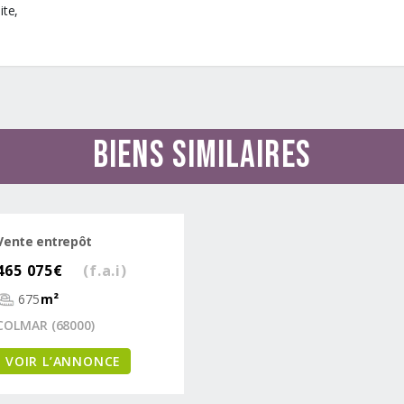
ite,
Biens similaires
Vente entrepôt
465 075€
(f.a.i)
675
m²
COLMAR (68000)
VOIR L’ANNONCE