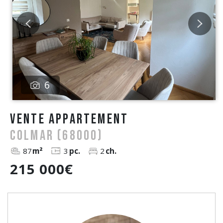
6
vente Appartement
COLMAR (68000)
87
m²
3
pc.
2
ch.
215 000€