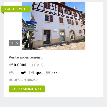
EXCLUSIVITÉ
5
Vente appartement
150 000€
(f.a.i)
100
m²
3
pc.
2
ch.
ROUFFACH (68250)
VOIR L’ANNONCE