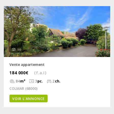
10
Vente appartement
184 000€
(f.a.i)
84
m²
3
pc.
2
ch.
COLMAR (68000)
VOIR L’ANNONCE