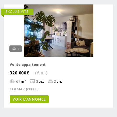
EXCLUSIVITÉ
6
Vente appartement
320 000€
(f.a.i)
67
m²
3
pc.
2
ch.
COLMAR (68000)
VOIR L’ANNONCE