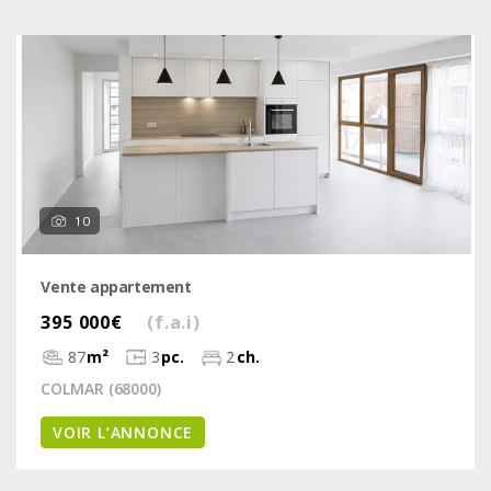
10
Vente appartement
395 000€
(f.a.i)
87
m²
3
pc.
2
ch.
COLMAR (68000)
VOIR L’ANNONCE