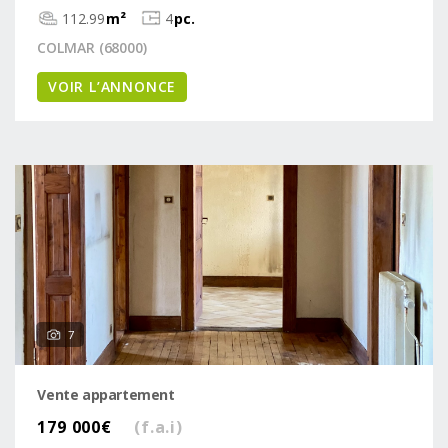
112.99
m²
4
pc.
COLMAR (68000)
VOIR L’ANNONCE
7
Vente appartement
179 000€
(f.a.i)