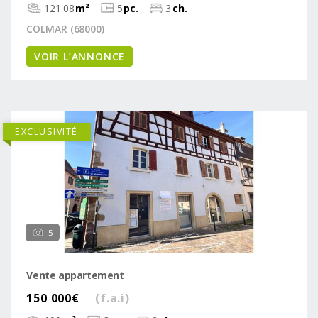
121.08
m²
5
pc.
3
ch.
COLMAR (68000)
VOIR L’ANNONCE
EXCLUSIVITÉ
5
Vente appartement
150 000€
(f.a.i)