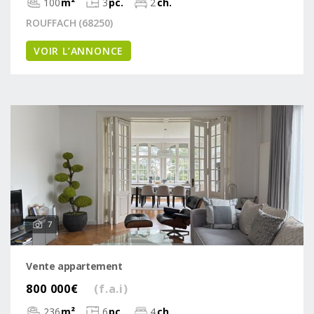
100
m²
3
pc.
2
ch.
ROUFFACH (68250)
VOIR L’ANNONCE
7
Vente appartement
800 000€
(f.a.i)
236
m²
6
pc.
4
ch.