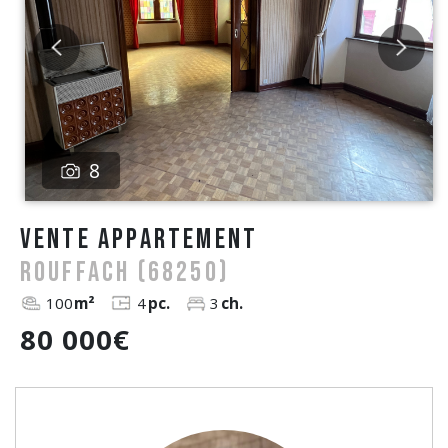
8
vente Appartement
ROUFFACH (68250)
100
m²
4
pc.
3
ch.
80 000€