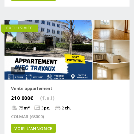
EXCLUSIVITÉ
8
Vente appartement
210 000€
(f.a.i)
75
m²
3
pc.
2
ch.
COLMAR (68000)
VOIR L’ANNONCE