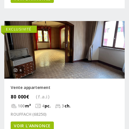
EXCLUSIVITÉ
8
Vente appartement
80 000€
(f.a.i)
100
m²
4
pc.
3
ch.
ROUFFACH (68250)
VOIR L’ANNONCE