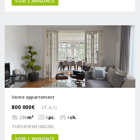
VOIR L’ANNONCE
7
Vente appartement
800 000€
(f.a.i)
236
m²
6
pc.
4
ch.
TURCKHEIM (68230)
VOIR L’ANNONCE