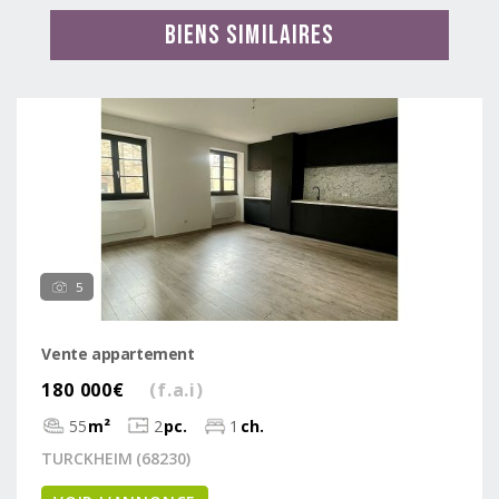
Biens similaires
5
Vente appartement
180 000€
(f.a.i)
55
m²
2
pc.
1
ch.
TURCKHEIM (68230)