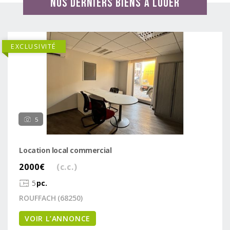
Nos derniers biens à louer
EXCLUSIVITÉ
5
Location local commercial
2000€
(c.c.)
5
pc.
ROUFFACH (68250)
VOIR L’ANNONCE