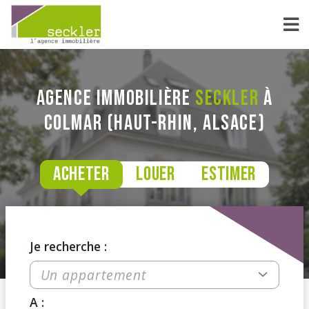
Agence immobilière
Seckler
à
Colmar (Haut-Rhin, Alsace)
Acheter
louer
estimer
Je recherche :
Un appartement
A :