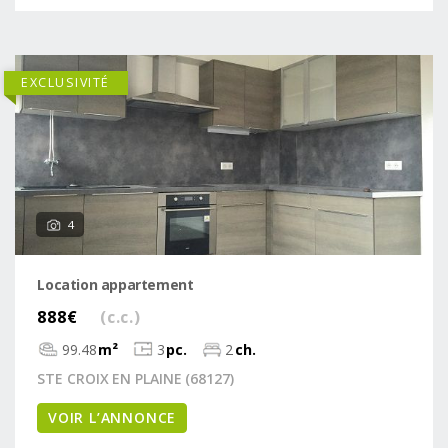
EXCLUSIVITÉ
4
Location appartement
888€
(c.c.)
99.48
m²
3
pc.
2
ch.
STE CROIX EN PLAINE (68127)
VOIR L’ANNONCE