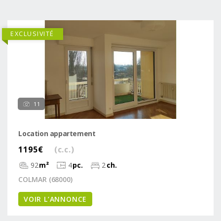
EXCLUSIVITÉ
11
Location appartement
1195€
(c.c.)
92
m²
4
pc.
2
ch.
COLMAR (68000)
VOIR L’ANNONCE