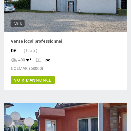
3
Vente local professionnel
0€
(f.a.i)
400
m²
1
pc.
COLMAR (68000)
VOIR L’ANNONCE