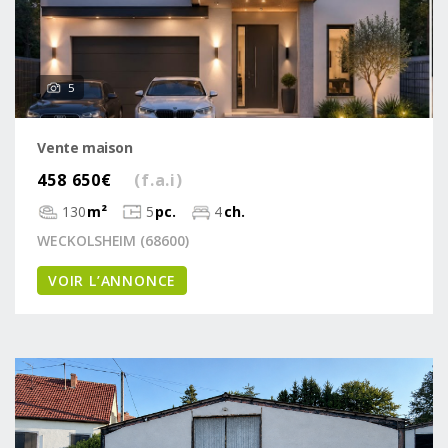
5
Vente maison
458 650€
(f.a.i)
130
m²
5
pc.
4
ch.
WECKOLSHEIM (68600)
VOIR L’ANNONCE