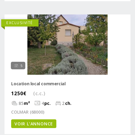
EXCLUSIVITÉ
5
Location local commercial
1250€
(c.c.)
85
m²
4
pc.
2
ch.
COLMAR (68000)
VOIR L’ANNONCE