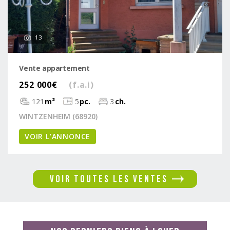
13
Vente appartement
252 000€
(f.a.i)
121
m²
5
pc.
3
ch.
WINTZENHEIM (68920)
VOIR L’ANNONCE
VOIR TOUTES LES ventes