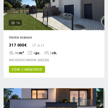
16
Vente maison
317 000€
(f.a.i)
90
m²
4
pc.
3
ch.
WICKERSCHWIHR (68320)
VOIR L’ANNONCE