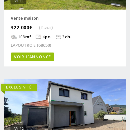
11
Vente maison
322 000€
(f.a.i)
108
m²
4
pc.
3
ch.
LAPOUTROIE (68650)
VOIR L’ANNONCE
EXCLUSIVITÉ
12