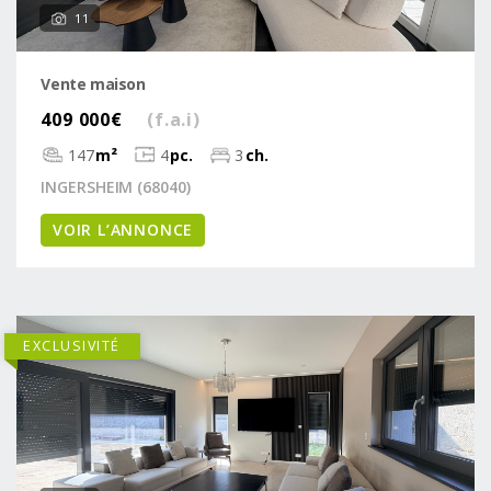
11
Vente maison
409 000€
(f.a.i)
147
m²
4
pc.
3
ch.
INGERSHEIM (68040)
VOIR L’ANNONCE
EXCLUSIVITÉ