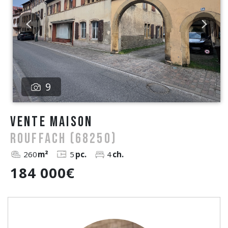
9
vente Maison
ROUFFACH (68250)
260
m²
5
pc.
4
ch.
184 000€