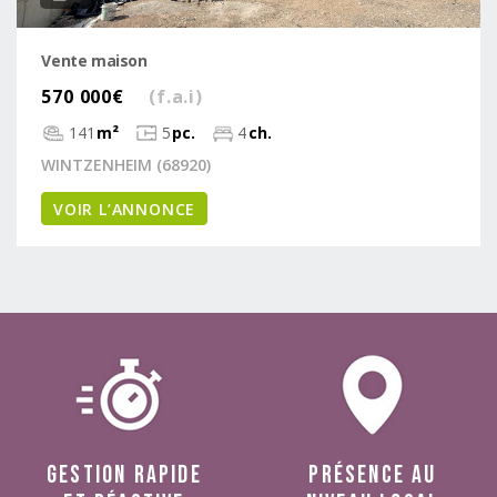
Vente maison
570 000€
(f.a.i)
141
m²
5
pc.
4
ch.
WINTZENHEIM (68920)
VOIR L’ANNONCE
Gestion rapide
présence au