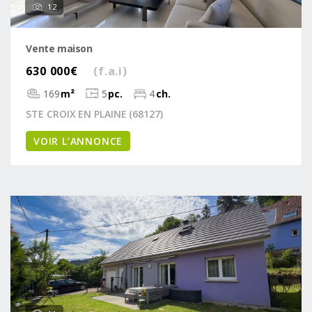
12
Vente maison
630 000€
(f.a.i)
169
m²
5
pc.
4
ch.
STE CROIX EN PLAINE (68127)
VOIR L’ANNONCE