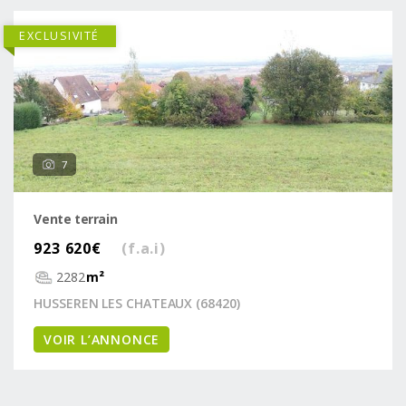
EXCLUSIVITÉ
7
Vente terrain
923 620€
(f.a.i)
2282
m²
HUSSEREN LES CHATEAUX (68420)
VOIR L’ANNONCE