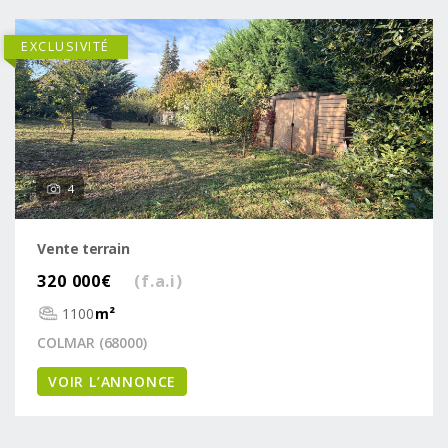
EXCLUSIVITÉ
4
Vente terrain
320 000€
(f.a.i)
1100
m²
COLMAR (68000)
VOIR L’ANNONCE