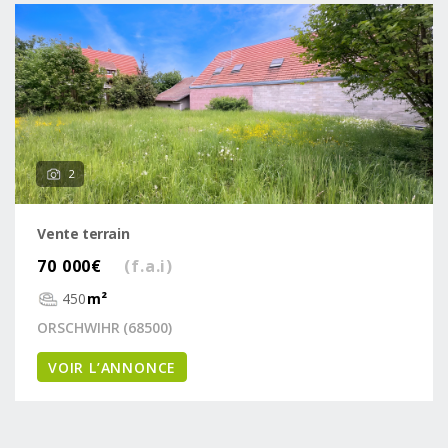
2
Vente terrain
70 000€
(f.a.i)
450
m²
ORSCHWIHR (68500)
VOIR L’ANNONCE