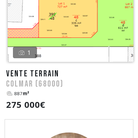
1
vente Terrain
COLMAR (68000)
887
m²
275 000€