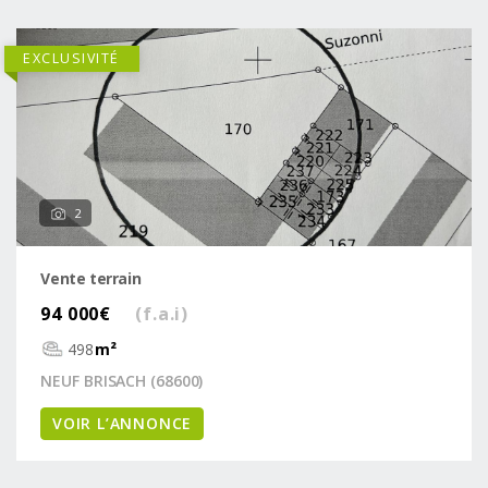
EXCLUSIVITÉ
2
Vente terrain
94 000€
(f.a.i)
498
m²
NEUF BRISACH (68600)
VOIR L’ANNONCE