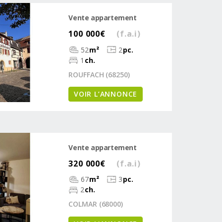
Vente appartement
100 000€
(f.a.i)
52
m²
2
pc.
1
ch.
ROUFFACH (68250)
VOIR L’ANNONCE
Vente appartement
320 000€
(f.a.i)
67
m²
3
pc.
2
ch.
COLMAR (68000)