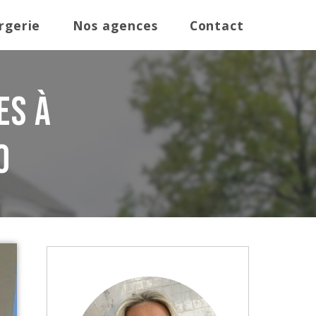
rgerie
Nos agences
Contact
es à
O