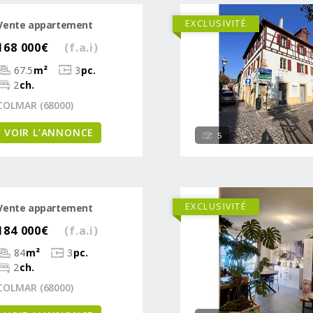
EXCLUSIVITÉ
Vente appartement
168 000€
(f.a.i)
67.5
m²
3
pc.
2
ch.
COLMAR (68000)
VOIR L’ANNONCE
5
EXCLUSIVITÉ
Vente appartement
184 000€
(f.a.i)
84
m²
3
pc.
2
ch.
COLMAR (68000)