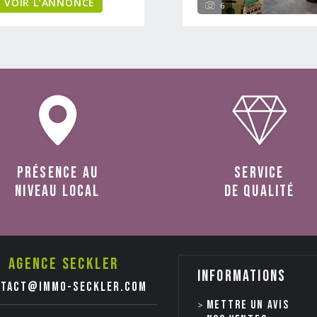
VOIR L’ANNONCE
6
présence au
service
niveau local
de qualité
Agence seckler
Informations
ntact@immo-seckler.com
Mettre un avis