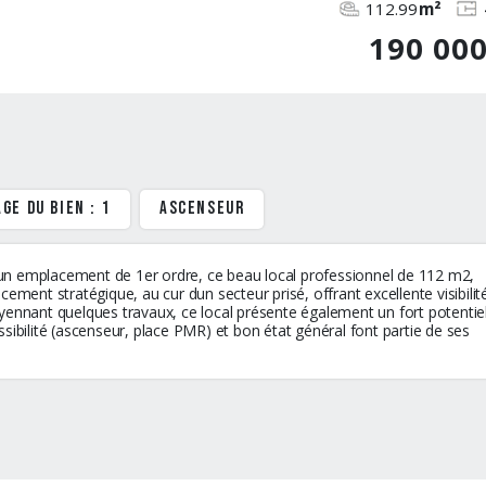
112.99
m²
190 00
ge du bien : 1
ascenseur
s un emplacement de 1er ordre, ce beau local professionnel de 112 m2,
ment stratégique, au cur dun secteur prisé, offrant excellente visibilit
Moyennant quelques travaux, ce local présente également un fort potentie
ibilité (ascenseur, place PMR) et bon état général font partie de ses